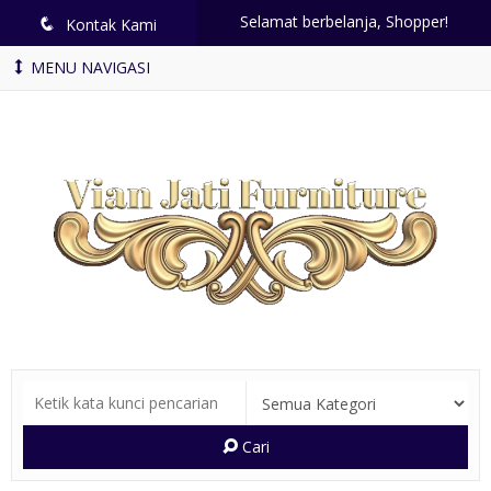
Selamat berbelanja, Shopper!
q
Kontak Kami
MENU NAVIGASI
Cari