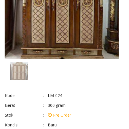
Kode
:
LM-024
Berat
:
300 gram
Stok
:
Pre Order
Kondisi
:
Baru