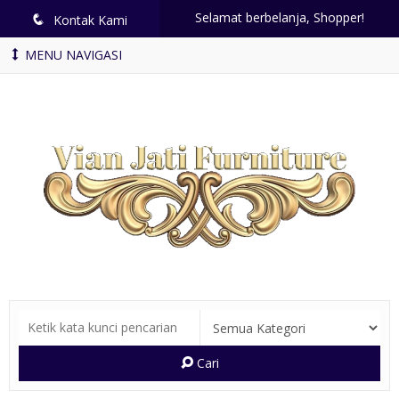
Selamat berbelanja, Shopper!
q
Kontak Kami
MENU NAVIGASI
Cari