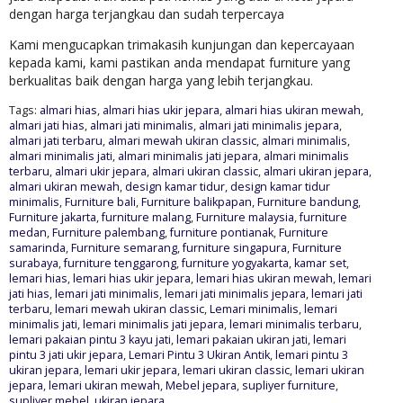
dengan harga terjangkau dan sudah terpercaya
Kami mengucapkan trimakasih kunjungan dan kepercayaan
kepada kami, kami pastikan anda mendapat furniture yang
berkualitas baik dengan harga yang lebih terjangkau.
Tags:
almari hias
,
almari hias ukir jepara
,
almari hias ukiran mewah
,
almari jati hias
,
almari jati minimalis
,
almari jati minimalis jepara
,
almari jati terbaru
,
almari mewah ukiran classic
,
almari minimalis
,
almari minimalis jati
,
almari minimalis jati jepara
,
almari minimalis
terbaru
,
almari ukir jepara
,
almari ukiran classic
,
almari ukiran jepara
,
almari ukiran mewah
,
design kamar tidur
,
design kamar tidur
minimalis
,
Furniture bali
,
Furniture balikpapan
,
Furniture bandung
,
Furniture jakarta
,
furniture malang
,
Furniture malaysia
,
furniture
medan
,
Furniture palembang
,
furniture pontianak
,
Furniture
samarinda
,
Furniture semarang
,
furniture singapura
,
Furniture
surabaya
,
furniture tenggarong
,
furniture yogyakarta
,
kamar set
,
lemari hias
,
lemari hias ukir jepara
,
lemari hias ukiran mewah
,
lemari
jati hias
,
lemari jati minimalis
,
lemari jati minimalis jepara
,
lemari jati
terbaru
,
lemari mewah ukiran classic
,
Lemari minimalis
,
lemari
minimalis jati
,
lemari minimalis jati jepara
,
lemari minimalis terbaru
,
lemari pakaian pintu 3 kayu jati
,
lemari pakaian ukiran jati
,
lemari
pintu 3 jati ukir jepara
,
Lemari Pintu 3 Ukiran Antik
,
lemari pintu 3
ukiran jepara
,
lemari ukir jepara
,
lemari ukiran classic
,
lemari ukiran
jepara
,
lemari ukiran mewah
,
Mebel jepara
,
supliyer furniture
,
supliyer mebel
,
ukiran jepara