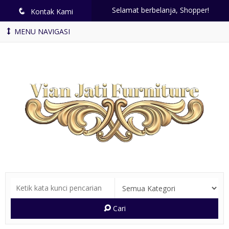
Selamat berbelanja, Shopper!
q
Kontak Kami
MENU NAVIGASI
Cari