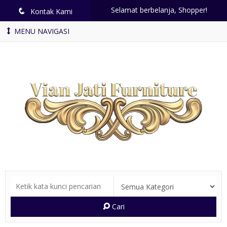
Selamat berbelanja, Shopper!
q
Kontak Kami
MENU NAVIGASI
Cari