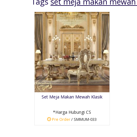
Tags
set meja makan mewah
ran
Kursi Makan Klasik Full
Busa
 CS
*Harga Hubungi CS
Set Meja Makan Mewah Klasik
Pre Order
SKU: KCR-022
*Harga Hubungi CS
Pre Order
/ SMMUM-033