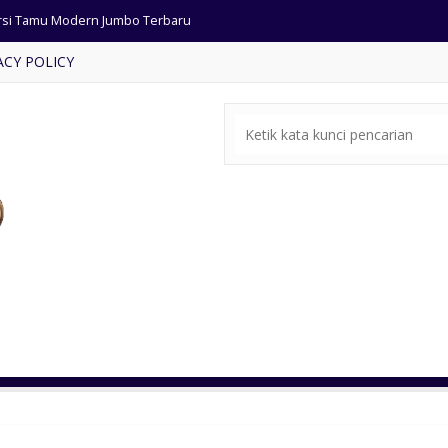
rsi Tamu Modern Jumbo Terbaru
ACY POLICY
 Kamar Tidur Minimalis Jati
ja Makan Modern Kursi Busa
mbar Masjid Minimalis Terbaru
rsi Tamu Minimalis Terbaru
si Tamu Ukiran Antik Jepara
a Makan Jati Ukiran Jepara
mbar Masjid Kecil Minimalis
rsi Tamu Modern Jumbo Terbaru