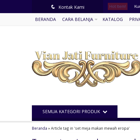
Ku
Hot Item!
q
Kontak Kami
BERANDA
CARA BELANJA
KATALOG
PRIV
Set
Me
Mi
Ku
Kur
Mej
Mi
SEMUA KATEGORI PRODUK
Ku
Beranda
»
Article tag in 'set meja makan mewah eropa'