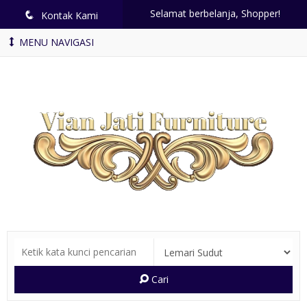
Selamat berbelanja, Shopper!
q
Kontak Kami
MENU NAVIGASI
Cari