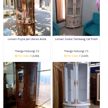
Lemari Pojok Jati Ukiran Antik
Lemari Sudut Tambang Cat Putih
*Harga Hubungi CS
*Harga Hubungi CS
Pre Order
/ LS-006
Pre Order
/ LS-005