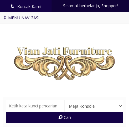
Selamat berbelanja, Shopper!
q
Kontak Kami
MENU NAVIGASI
Cari