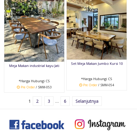
Set Meja Makan Jumbo Kursi 10
Meja Makan industrial kayu Jati
*Harga Hubungi CS
*Harga Hubungi CS
Pre Order
/ SMM-054
Pre Order
/ SMM-053
1
2
3
…
6
Selanjutnya