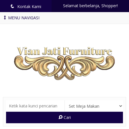
Selamat berbelanja, Shopper!
q
Kontak Kami
MENU NAVIGASI
Cari