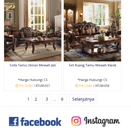
Sofa Tamu Ukiran Mewah Jati
Set Ruang Tamu Mewah Klasik
*Harga Hubungi CS
*Harga Hubungi CS
Pre Order
/ KTUM-057
Pre Order
/ KTUM-056
1
2
3
…
6
Selanjutnya