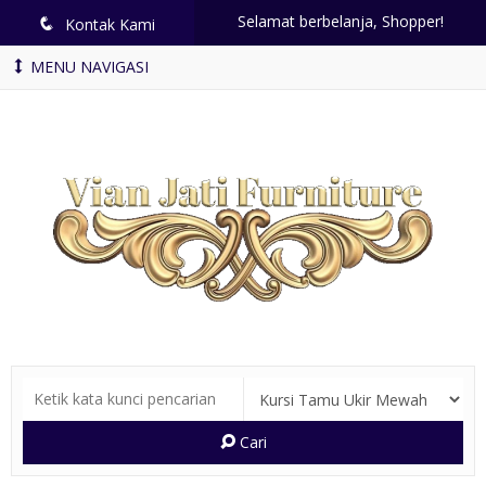
Selamat berbelanja, Shopper!
q
Kontak Kami
MENU NAVIGASI
Cari