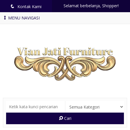
Selamat berbelanja, Shopper!
q
Kontak Kami
MENU NAVIGASI
Cari