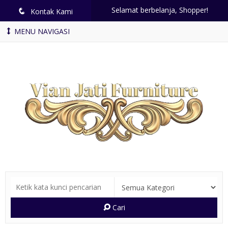
Selamat berbelanja, Shopper!
q
Kontak Kami
MENU NAVIGASI
Cari