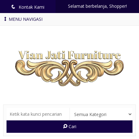
Selamat berbelanja, Shopper!
q
Kontak Kami
MENU NAVIGASI
Cari