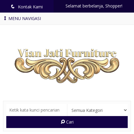
Selamat berbelanja, Shopper!
q
Kontak Kami
MENU NAVIGASI
Cari