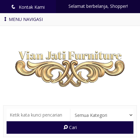
Selamat berbelanja, Shopper!
q
Kontak Kami
MENU NAVIGASI
Cari