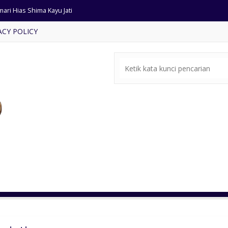
ari Hias Shima Kayu Jati
ACY POLICY
a Tamu Sudut Ukir Kayu Jati
pat Tidur Jati Motif Natural
e-bale Jati Ukira Jepara
rsi Makan Busa Sandaran Rotan
fa Mewah Ukiran Jepara
ari Kayu Jati Ukiran Pintu 3
ffet Tv Minimalis Warna Putih