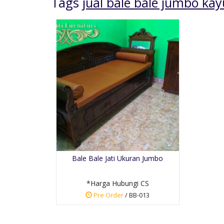
Tags
jual bale bale jumbo kayu
Buffet Tv Retro Kayu
Jati Soli....
*Harga Hubungi CS
Bale Bale Jati Ukuran Jumbo
Pre Order
SKU: BT-007
*Harga Hubungi CS
Pre Order
/ BB-013