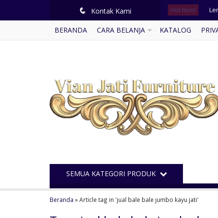
Hot Item!
Lem
q
Kontak Kami
BERANDA
CARA BELANJA
KATALOG
PRIV
Sof
Tem
Bal
Ku
So
Lem
Bu
SEMUA KATEGORI PRODUK
Beranda
»
Article tag in 'jual bale bale jumbo kayu jati'