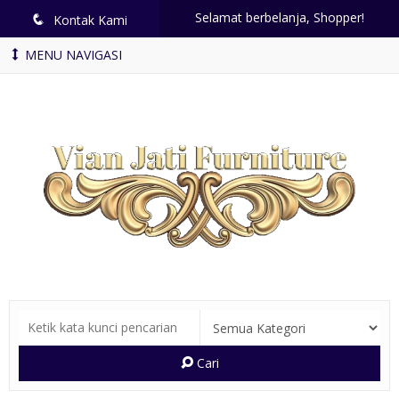
Selamat berbelanja, Shopper!
q
Kontak Kami
MENU NAVIGASI
Cari