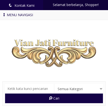
Selamat berbelanja, Shopper!
q
Kontak Kami
MENU NAVIGASI
Cari