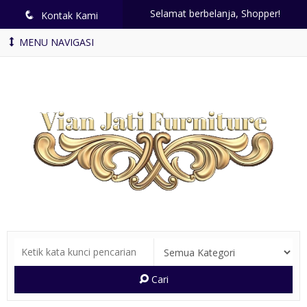
Selamat berbelanja, Shopper!
q
Kontak Kami
MENU NAVIGASI
Cari