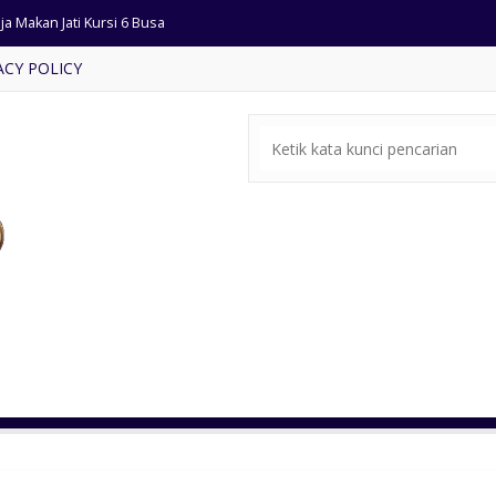
a Makan Jati Kursi 6 Busa
ACY POLICY
si Tamu Cat Emas Ukir Klasik
pan Tempat Tidur Minimalis
mar Set Ukiran Mewah Klasik
an Klasik Bahan Kayu Jati
mari Hias Mewah Cat Duco
si Cafe Minimalis Kayu Jati
rsi Tamu Sofa Mewah Klasik