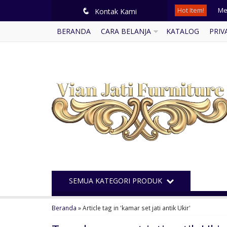
Hot Item!
Mej
q
Kontak Kami
BERANDA
CARA BELANJA
KATALOG
PRIV
Kur
Di
Ka
Dip
Le
Kur
Ku
SEMUA KATEGORI PRODUK
Beranda
»
Article tag in 'kamar set jati antik Ukir'