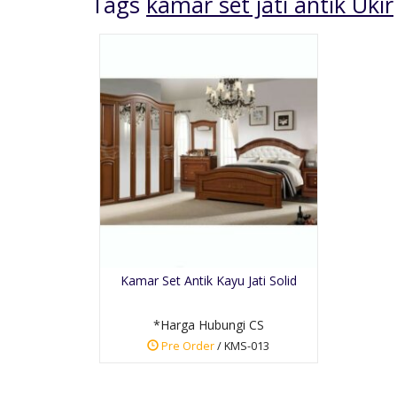
Tags
kamar set jati antik Ukir
Kursi Tamu Romawi
Inul Ukir
*Harga Hubungi CS
Kamar Set Antik Kayu Jati Solid
Pre Order
SKU: KTM-057
*Harga Hubungi CS
Pre Order
/ KMS-013