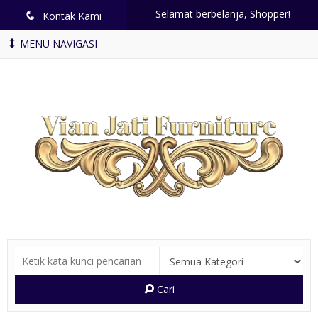
Selamat berbelanja, Shopper!
q
Kontak Kami
MENU NAVIGASI
Cari