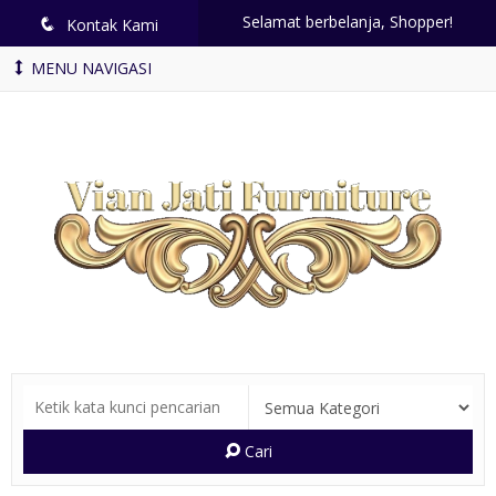
Selamat berbelanja, Shopper!
q
Kontak Kami
MENU NAVIGASI
Cari