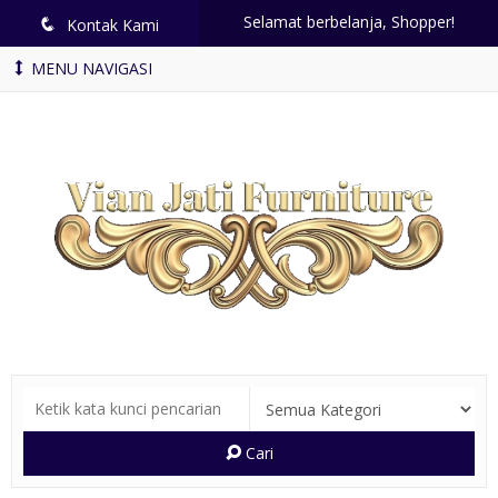
Selamat berbelanja, Shopper!
q
Kontak Kami
MENU NAVIGASI
Cari