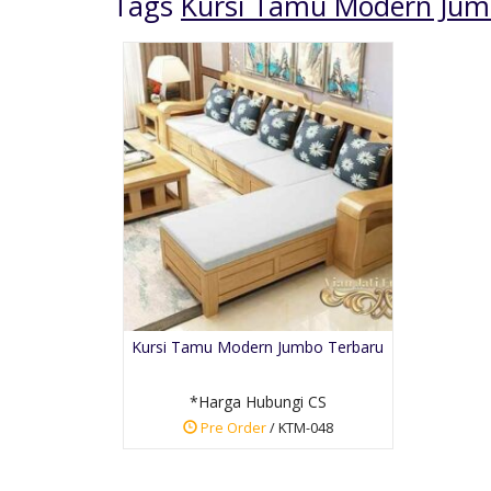
Tags
Kursi Tamu Modern Jum
Mimbar Masjid Ukir
Cat Emas
*Harga Hubungi CS
Kursi Tamu Modern Jumbo Terbaru
Pre Order
SKU: MM-024
*Harga Hubungi CS
Pre Order
/ KTM-048