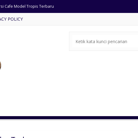
rsi Cafe Model Tropis Terbaru
ACY POLICY
ja Makan Marmer Rangka Besi
a Makan industrial kayu Jati
rsi Tamu Mewah Bergaya Klasik
t Meja Makan Ukiran Jepara
mari Sudut Jati Ukiran Mawar
ja Makan Ukiran Jepara
mbar Masjid Ukir Cat Emas