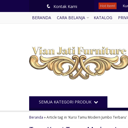
Hot Item!
Ku
q
Kontak Kami
BERANDA
CARA BELANJA
KATALOG
PRIV
Me
Mej
Ku
Se
Le
Me
Mi
SEMUA KATEGORI PRODUK
Beranda
»
Article tag in 'Kursi Tamu Modern Jumbo Terbaru'