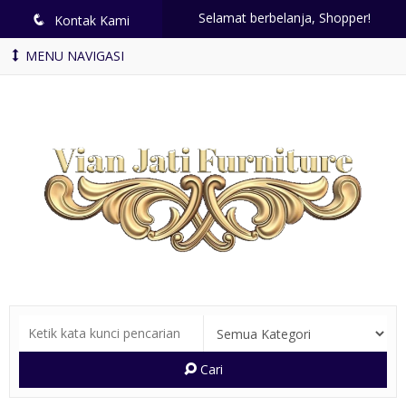
Selamat berbelanja, Shopper!
q
Kontak Kami
MENU NAVIGASI
Cari