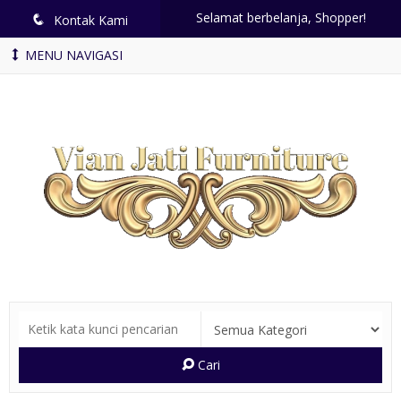
Selamat berbelanja, Shopper!
q
Kontak Kami
MENU NAVIGASI
Cari