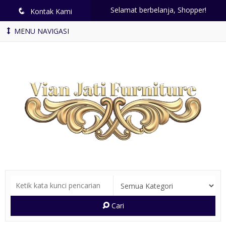
Selamat berbelanja, Shopper!
q
Kontak Kami
MENU NAVIGASI
Cari