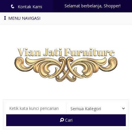
Selamat berbelanja, Shopper!
q
Kontak Kami
MENU NAVIGASI
Cari