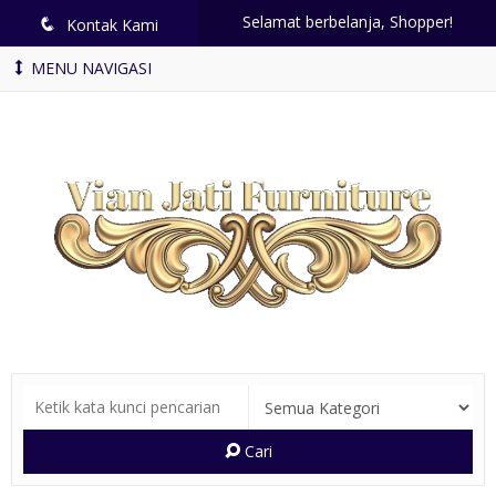
Selamat berbelanja, Shopper!
q
Kontak Kami
MENU NAVIGASI
Cari