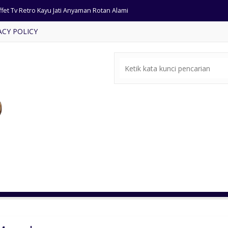
fet Tv Retro Kayu Jati Anyaman Rotan Alami
ACY POLICY
t Ruang Tamu Mewah Klasik
a Tamu Sudut Ukir Kayu Jati
fa Tamu Modern Kayu Jati
t Meja Makan Jumbo Kayu Suar
mar Set Klasik Gaya Eropa
fet Tv Model Salur Kayu Jati
mari Sudut Jati Ukiran Mawar