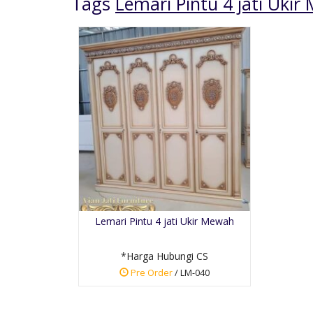
Tags
Lemari Pintu 4 jati Uki
Kursi Cafe Minimalis
Kayu Jati
*Harga Hubungi CS
Lemari Pintu 4 jati Ukir Mewah
Pre Order
SKU: KCR-001
*Harga Hubungi CS
Pre Order
/ LM-040