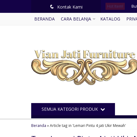
Hot Item!
Buf
q
Kontak Kami
BERANDA
CARA BELANJA
KATALOG
PRIV
Se
Sof
So
Se
Ka
Buf
Le
SEMUA KATEGORI PRODUK
Beranda
»
Article tag in 'Lemari Pintu 4 jati Ukir Mewah'