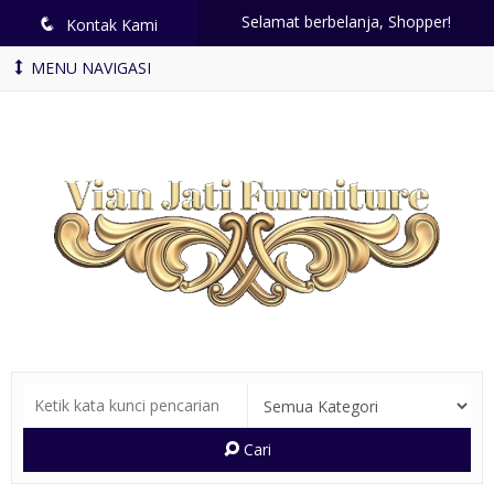
Selamat berbelanja, Shopper!
q
Kontak Kami
MENU NAVIGASI
Cari