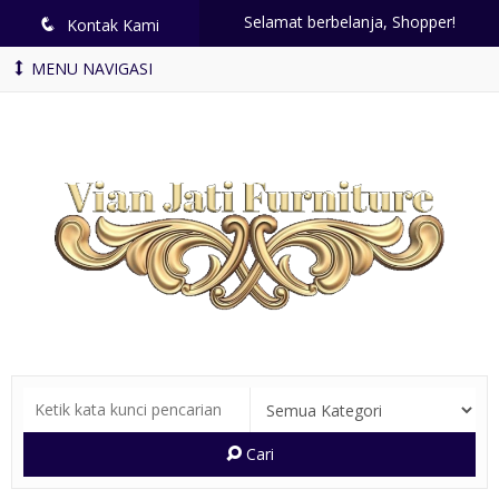
Selamat berbelanja, Shopper!
q
Kontak Kami
MENU NAVIGASI
Cari