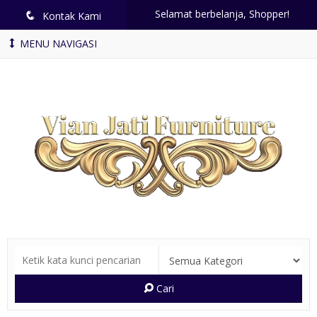
Selamat berbelanja, Shopper!
q
Kontak Kami
MENU NAVIGASI
Cari