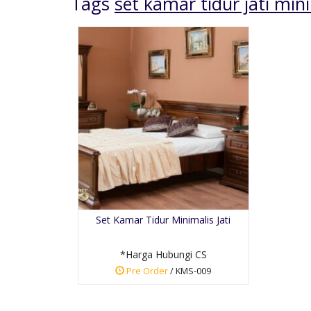
Tags
set kamar tidur jati min
Buffet Tv Mewah
Ukiran Klasik
*Harga Hubungi CS
Set Kamar Tidur Minimalis Jati
Pre Order
SKU: BT-029
*Harga Hubungi CS
Pre Order
/ KMS-009