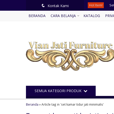
Hot Item!
Se
q
Kontak Kami
BERANDA
CARA BELANJA
KATALOG
PRIV
De
Ku
Le
Ku
Ku
Me
Po
SEMUA KATEGORI PRODUK
Beranda
»
Article tag in 'set kamar tidur jati minimalis'