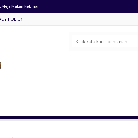
t Meja Makan Kekinian
ACY POLICY
sain Kursi Tamu Modern Tropis
rsi Restoran Mewah Kayu Jati
mari Pakaian Mewah Cat Putih
rsi Cafe Jati Anyaman Rotan
rsi Tamu Mewah Ukir Jepara
ja Makan Jumbo Ukiran Klasik
dium Pidato Kayu Jati Terbaru