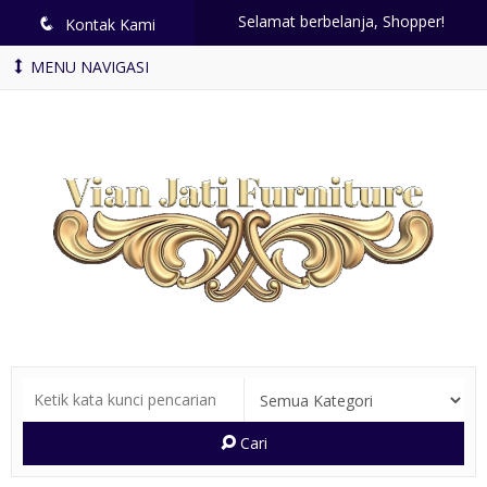
Selamat berbelanja, Shopper!
q
Kontak Kami
MENU NAVIGASI
Cari