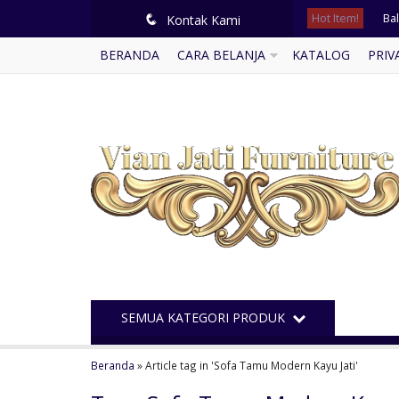
Hot Item!
Bal
q
Kontak Kami
BERANDA
CARA BELANJA
KATALOG
PRIV
Kur
Tem
Ku
Me
Lem
Kur
Ku
SEMUA KATEGORI PRODUK
Beranda
»
Article tag in 'Sofa Tamu Modern Kayu Jati'