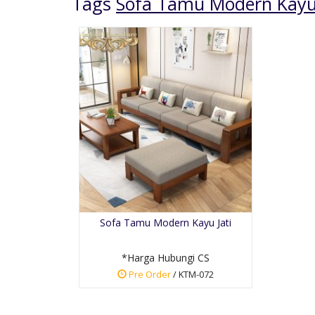
Tags
Sofa Tamu Modern Kayu 
Lemari Peluru Pintu 3
Kayu Jat....
*Harga Hubungi CS
Sofa Tamu Modern Kayu Jati
Pre Order
SKU: LM-006
*Harga Hubungi CS
Pre Order
/ KTM-072