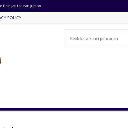
e Bale Jati Ukuran Jumbo
ACY POLICY
si Tamu Jati Ukiran Jepara
pat Tidur Jati Ukiran Antik
rsi Tamu Klasik Mewah Jepara
ja Rias Model Modern
ari Pakian Kayu Jati Solid
si Tamu Jati Ukiran Bunga
rsi Tamu Jati Anyaman Rotan