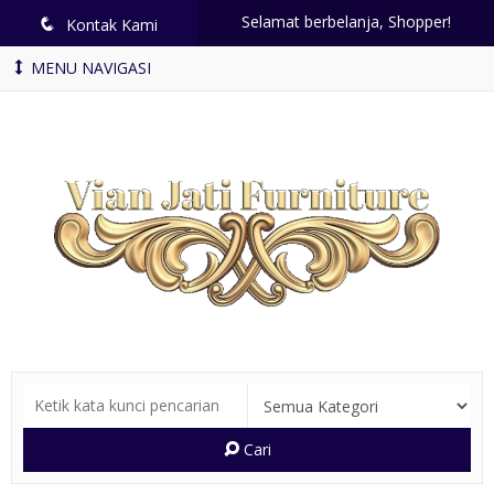
Selamat berbelanja, Shopper!
q
Kontak Kami
MENU NAVIGASI
Cari