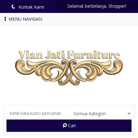
Selamat berbelanja, Shopper!
q
Kontak Kami
MENU NAVIGASI
Cari