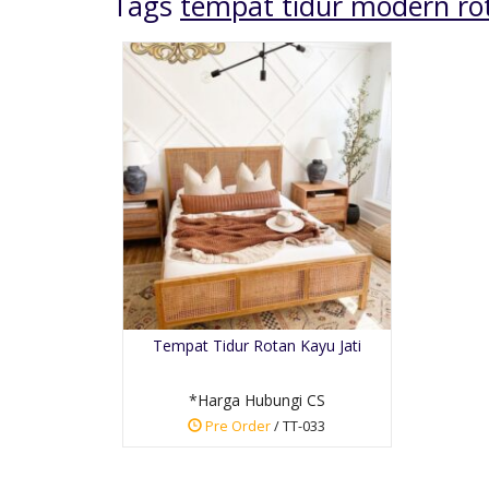
Tags
tempat tidur modern ro
Jual Kursi Tamu Ukiran
Mewah
*Harga Hubungi CS
Tempat Tidur Rotan Kayu Jati
Pre Order
SKU: KTUM-040
*Harga Hubungi CS
Pre Order
/ TT-033