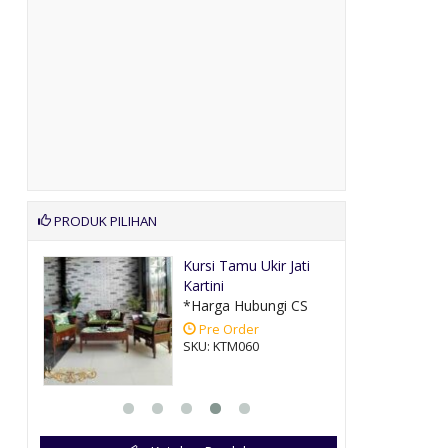
PRODUK PILIHAN
awi
Kursi Tamu Ukir Jati
Kartini
CS
*Harga Hubungi CS
Pre Order
SKU: KTM060