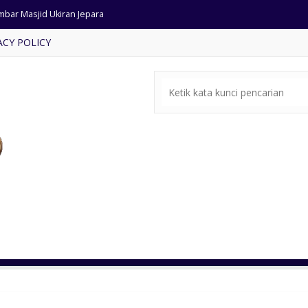
mbar Masjid Ukiran Jepara
ACY POLICY
ja Makan Ukiran Antik Jepara
rsi Makan Sandaran Bundar
ffet Tv Modern Warna Putih
al Meja Makan Mewah Bundar
 Kamar Tidur Jati Klasik
zebo Tingkat Kayu Kelapa
pan Ukir Kombinasi Jok Busa