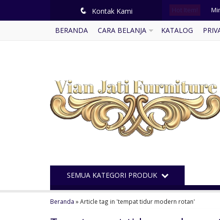
Hot Item!
Mi
q
Kontak Kami
BERANDA
CARA BELANJA
KATALOG
PRIV
Me
Ku
Bu
Ju
Set
Ga
Di
SEMUA KATEGORI PRODUK
Beranda
»
Article tag in 'tempat tidur modern rotan'