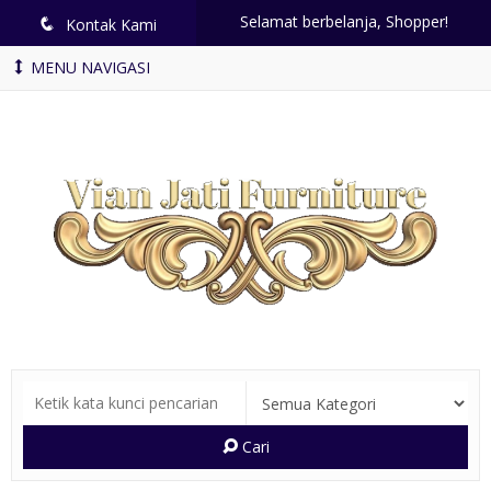
Selamat berbelanja, Shopper!
q
Kontak Kami
MENU NAVIGASI
Cari