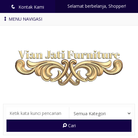
Selamat berbelanja, Shopper!
q
Kontak Kami
MENU NAVIGASI
Cari