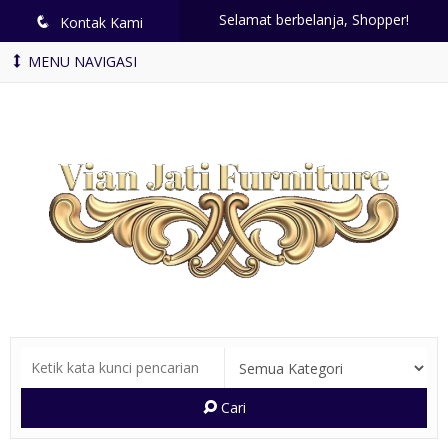
Selamat berbelanja, Shopper!
q
Kontak Kami
MENU NAVIGASI
Cari