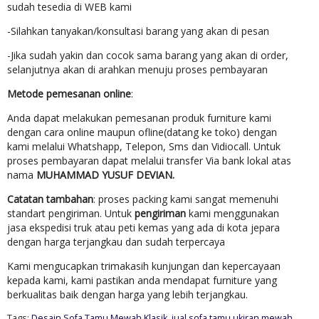
sudah tesedia di WEB kami
-Silahkan tanyakan/konsultasi barang yang akan di pesan
-Jika sudah yakin dan cocok sama barang yang akan di order,
selanjutnya akan di arahkan menuju proses pembayaran
Metode pemesanan online
:
Anda dapat melakukan pemesanan produk furniture kami
dengan cara online maupun ofline(datang ke toko) dengan
kami melalui Whatshapp, Telepon, Sms dan Vidiocall. Untuk
proses pembayaran dapat melalui transfer Via bank lokal atas
nama
MUHAMMAD YUSUF DEVIAN.
Catatan tambahan
: proses packing kami sangat memenuhi
standart pengiriman. Untuk
pengiriman
kami menggunakan
jasa ekspedisi truk atau peti kemas yang ada di kota jepara
dengan harga terjangkau dan sudah terpercaya
Kami mengucapkan trimakasih kunjungan dan kepercayaan
kepada kami, kami pastikan anda mendapat furniture yang
berkualitas baik dengan harga yang lebih terjangkau.
Tags:
Desain Sofa Tamu Mewah Klasik
,
jual sofa tamu ukiran mewah
,