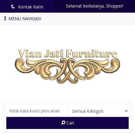
Selamat berbelanja, Shopper!
q
Kontak Kami
MENU NAVIGASI
Cari