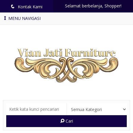
Selamat berbelanja, Shopper!
q
Kontak Kami
MENU NAVIGASI
Cari