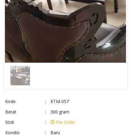
Kode
:
KTM-057
Berat
:
300 gram
Stok
:
Pre Order
Kondisi
:
Baru