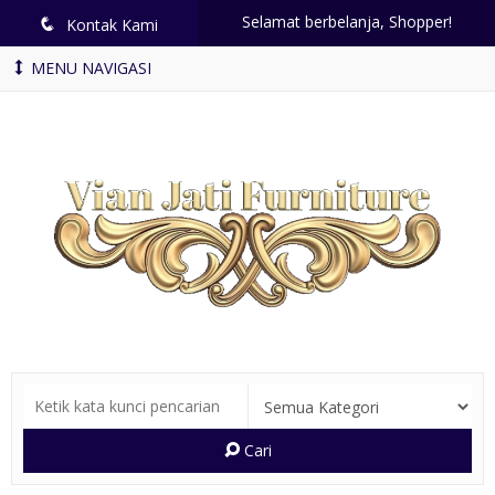
Selamat berbelanja, Shopper!
q
Kontak Kami
MENU NAVIGASI
Cari