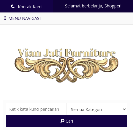
Selamat berbelanja, Shopper!
q
Kontak Kami
MENU NAVIGASI
Cari