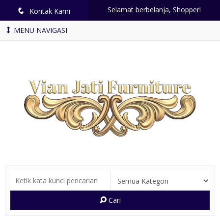
Selamat berbelanja, Shopper!
q
Kontak Kami
MENU NAVIGASI
Cari