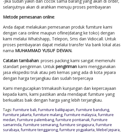
-Jika sudah yakin dan cocok sama barang yang akan di order,
selanjutnya akan di arahkan menuju proses pembayaran
Metode pemesanan online
:
Anda dapat melakukan pemesanan produk furniture kami
dengan cara online maupun ofline(datang ke toko) dengan
kami melalui Whatshapp, Telepon, Sms dan Vidiocall. Untuk
proses pembayaran dapat melalui transfer Via bank lokal atas
nama
MUHAMMAD YUSUF DEVIAN.
Catatan tambahan
: proses packing kami sangat memenuhi
standart pengiriman. Untuk
pengiriman
kami menggunakan
jasa ekspedisi truk atau peti kemas yang ada di kota jepara
dengan harga terjangkau dan sudah terpercaya
Kami mengucapkan trimakasih kunjungan dan kepercayaan
kepada kami, kami pastikan anda mendapat furniture yang
berkualitas baik dengan harga yang lebih terjangkau.
Tags:
Furniture bali
,
Furniture balikpapan
,
Furniture bandung
,
Furniture jakarta
,
furniture malang
,
Furniture malaysia
,
furniture
medan
,
Furniture palembang
,
furniture pontianak
,
Furniture
samarinda
,
Furniture semarang
,
furniture singapura
,
Furniture
surabaya
,
furniture tenggarong
,
furniture yogyakarta
,
Mebel jepara
,