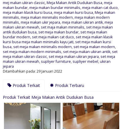
mej makan ukiran classic
,
Meja Makan Antik Dudukan Busa
,
meja
makan bundar
,
meja makan bundar minimalis
,
meja makan cat duco
,
meja makan klasik kursi busa
,
meja makan kursi busa
,
Meja makan
minimalis
,
meja makan minimalis modern
,
meja makan modern
minimalis
,
meja makan ukir jepara
,
meja makan ukiran antik
,
meja
makan ukiran mewah
,
set maja makan minimalis
,
set meja makan
antik dudukan busa
,
set meja makan bundar
,
set meja makan
bundar modern
,
set meja makan cat duco
,
set meja makan klasik
kursi busa meja makan minimalis kayu jati
,
set meja makan kursi
busa
,
set meja makan minimalis modern
,
set meja makan modern
,
set meja makan modern minimalis
,
set meja makan ukiran antik
,
set
meja makan ukiran classic
,
set meja makan ukiran jepara
,
set meja
makan ukiran mewah
,
supliyer furniture
,
supliyer mebel
,
ukiran
jepara
Ditambahkan pada: 29 Januari 2022
Produk Terkait
Produk Terbaru
Produk Terkait Meja Makan Antik Dudukan Busa