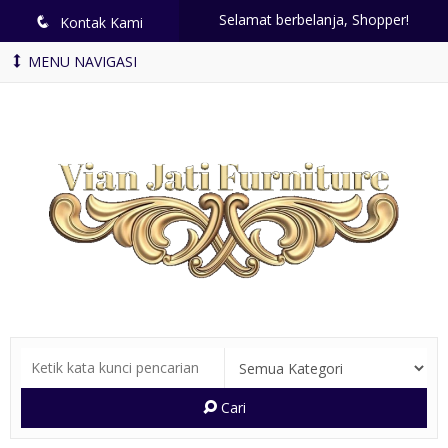
Selamat berbelanja, Shopper!
q
Kontak Kami
MENU NAVIGASI
Cari