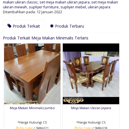
makan ukiran classic
,
set meja makan ukiran jepara
,
set meja makan
ukiran mewah
,
supliyer furniture
,
supliyer mebel
,
ukiran jepara
Ditambahkan pada: 12 Januari 2022
Produk Terkait
Produk Terbaru
Produk Terkait Meja Makan Minimalis Terlaris
Meja Makan Minimalis Jumbo
Meja Makan Ukiran Jepara
*Harga Hubungi CS
*Harga Hubungi CS
Pre Order
/ SMM-021
Pre Order
/ SMM-018