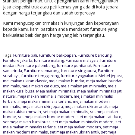
standart pengiriman. Untuk
pengiriman
kami menggunakan
jasa ekspedisi truk atau peti kemas yang ada di kota jepara
dengan harga terjangkau dan sudah terpercaya
Kami mengucapkan trimakasih kunjungan dan kepercayaan
kepada kami, kami pastikan anda mendapat furniture yang
berkualitas baik dengan harga yang lebih terjangkau.
Tags:
Furniture bali
,
Furniture balikpapan
,
Furniture bandung
,
Furniture jakarta
,
furniture malang
,
Furniture malaysia
,
furniture
medan
,
Furniture palembang
,
furniture pontianak
,
Furniture
samarinda
,
Furniture semarang
,
furniture singapura
,
Furniture
surabaya
,
furniture tenggarong
,
furniture yogyakarta
,
Mebel jepara
,
mej makan ukiran classic
,
meja makan bundar
,
meja makan bundar
minimalis
,
meja makan cat duco
,
meja makan jati minimalis
,
meja
makan kursi busa
,
Meja makan minimalis
,
meja makan minimalis jati
natural
,
meja makan minimalis modern
,
meja makan minimalis
terbaru
,
meja makan minimalis terlaris
,
meja makan modern
minimalis
,
meja makan ukir jepara
,
meja makan ukiran antik
,
meja
makan ukiran mewah
,
set maja makan minimalis
,
set meja makan
bundar
,
set meja makan bundar modern
,
set meja makan cat duco
,
set meja makan kursi busa
,
set meja makan minimalis modern
,
set
meja makan minimalis terlaris
,
set meja makan modern
,
set meja
makan modern minimalis
,
set meja makan ukiran antik
,
set meja