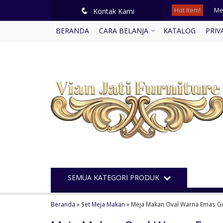
Hot Item!
Lem
q
Kontak Kami
BERANDA
CARA BELANJA
KATALOG
PRIV
Mej
Di
Me
Ku
Kam
Buf
Me
SEMUA KATEGORI PRODUK
Beranda
»
Set Meja Makan
»
Meja Makan Oval Warna Emas G