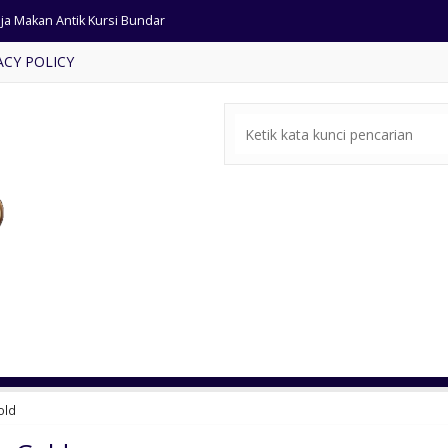
ari Minimalis pintu 3 Ukiran
ACY POLICY
a Makan jati Kursi Jari-jari
pan Modern Kombinasi Busa
ja Makan Mewah Ukir Klasik
rsi Tamu Minimalis Terbaru
ar Set Klasik Ukiran Jati
fet Tv Klasik Warna Putih
ja Makan Antik Kursi Bundar
old