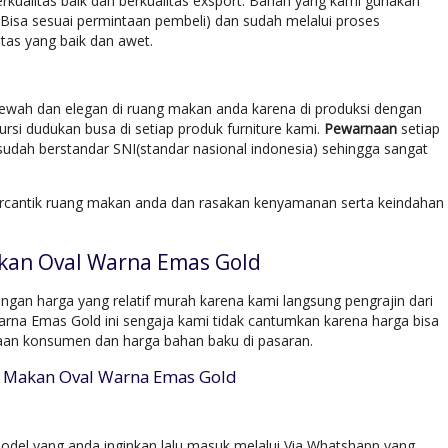
rkualitas baik dan berkualitas exsport. Bahan yang kami gunakan
(Bisa sesuai permintaan pembeli) dan sudah melalui proses
tas yang baik dan awet.
mewah dan elegan di ruang makan anda karena di produksi dengan
si dudukan busa di setiap produk furniture kami.
Pewarnaan
setiap
udah berstandar SNI(standar nasional indonesia) sehingga sangat
rcantik ruang makan anda dan rasakan kenyamanan serta keindahan
kan Oval Warna Emas Gold
an harga yang relatif murah karena kami langsung pengrajin dari
rna Emas Gold ini sengaja kami tidak cantumkan karena harga bisa
taan konsumen dan harga bahan baku di pasaran.
a Makan Oval Warna Emas Gold
del yang anda inginkan lalu masuk melalui Via Whatshapp yang