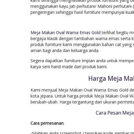
kami sehingga menghasilkan produk furniture yang be
menggunakan kayu Jati perhutani/ Mahoni perhutani 
pengeringan sehingga hasil furniture mempunyai kuali
Meja Makan Oval Warna Emas Gold
terlihat begitu 
bergaya klasik dengan tambahan warna emas serta kur
produk furniture kami menggunakan bahan cat yang s
aman bagi anda dan keluarga anda.
Segera dapatkan furniture impian anda untuk mempe
karya seni hand made dari produk kami.
Harga Meja Ma
Kami menjual Meja Makan Oval Warna Emas Gold deng
kota jepara. Untuk harga produk Meja Makan Oval Wa
berubah-ubah. Harga tergantung dari ukuran permin
Cara Pesan Mej
Cara pemesanan
:
-Silahkan anda screenshot / temukan kode gambar mo