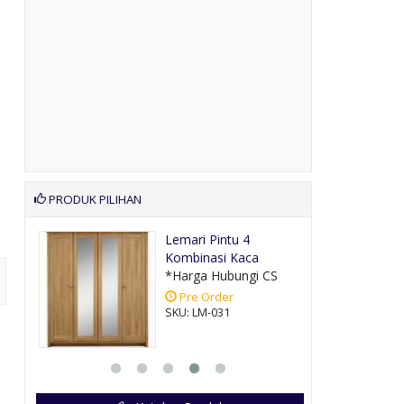
PRODUK PILIHAN
Meja Makan Jati
Ukiran Jepara
CS
*Harga Hubungi CS
Pre Order
SKU: SMMUM-014