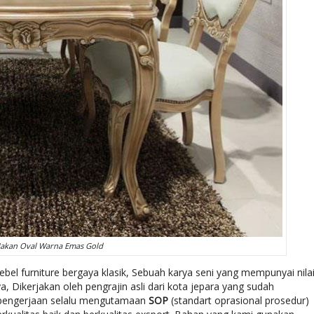
akan Oval Warna Emas Gold
bel furniture bergaya klasik, Sebuah karya seni yang mempunyai nila
 Dikerjakan oleh pengrajin asli dari kota jepara yang sudah
 pengerjaan selalu mengutamaan
SOP
(standart oprasional prosedur)