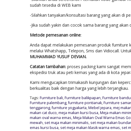
sudah tesedia di WEB kami
-Silahkan tanyakan/konsultasi barang yang akan di p
-Jika sudah yakin dan cocok sama barang yang akan 
Metode pemesanan online
:
Anda dapat melakukan pemesanan produk furniture k
melalui Whatshapp, Telepon, Sms dan Vidiocall. Untu
MUHAMMAD YUSUF DEVIAN.
Catatan tambahan
: proses packing kami sangat mem
ekspedisi truk atau peti kemas yang ada di kota jep
Kami mengucapkan trimakasih kunjungan dan keperca
berkualitas baik dengan harga yang lebih terjangkau.
Tags:
Furniture bali
,
Furniture balikpapan
,
Furniture band
Furniture palembang
,
furniture pontianak
,
Furniture sama
tenggarong
,
furniture yogyakarta
,
Mebel jepara
,
mej makan 
makan cat duco
,
meja makan kursi busa
,
Meja makan minim
makan oval warna emas
,
Meja Makan Oval Warna Emas Go
mewah
,
set maja makan minimalis
,
set meja makan bunda
emas kursi busa
,
set meja makan klasik warna emas
,
set m