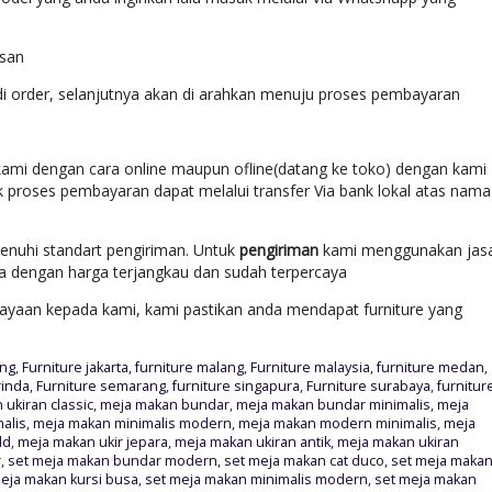
esan
di order, selanjutnya akan di arahkan menuju proses pembayaran
ami dengan cara online maupun ofline(datang ke toko) dengan kami
k proses pembayaran dapat melalui transfer Via bank lokal atas nama
enuhi standart pengiriman. Untuk
pengiriman
kami menggunakan jas
ara dengan harga terjangkau dan sudah terpercaya
yaan kepada kami, kami pastikan anda mendapat furniture yang
ung
,
Furniture jakarta
,
furniture malang
,
Furniture malaysia
,
furniture medan
,
rinda
,
Furniture semarang
,
furniture singapura
,
Furniture surabaya
,
furnitur
ukiran classic
,
meja makan bundar
,
meja makan bundar minimalis
,
meja
alis
,
meja makan minimalis modern
,
meja makan modern minimalis
,
meja
ld
,
meja makan ukir jepara
,
meja makan ukiran antik
,
meja makan ukiran
r
,
set meja makan bundar modern
,
set meja makan cat duco
,
set meja maka
eja makan kursi busa
,
set meja makan minimalis modern
,
set meja makan