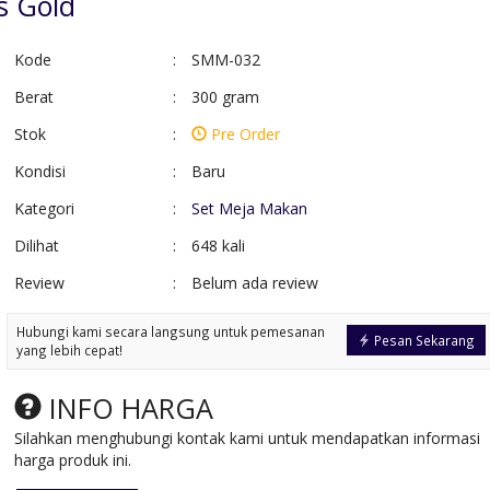
s Gold
Kode
:
SMM-032
Berat
:
300 gram
Stok
:
Pre Order
Kondisi
:
Baru
Kategori
:
Set Meja Makan
Dilihat
:
648 kali
Review
:
Belum ada review
Kursi Tamu Ukiran
Lemari Pintu 4
Mewah Classi....
Kombinasi Kaca
Hubungi kami secara langsung untuk pemesanan
*Harga Hubungi CS
*Harga Hubungi 
Pesan Sekarang
yang lebih cepat!
Pre Order
Pre Order
SKU: KTUM-014
SKU: LM-031
INFO HARGA
Silahkan menghubungi kontak kami untuk mendapatkan informasi
harga produk ini.