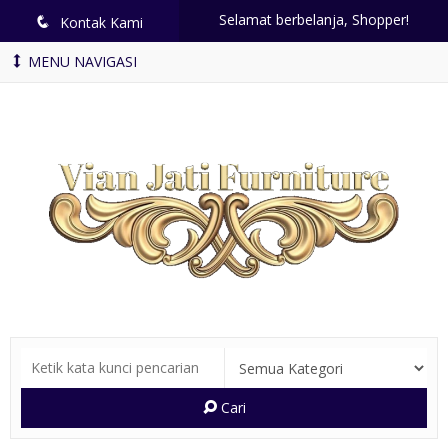
Selamat berbelanja, Shopper!
q
Kontak Kami
MENU NAVIGASI
Cari