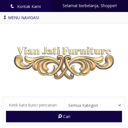
Selamat berbelanja, Shopper!
q
Kontak Kami
MENU NAVIGASI
Cari